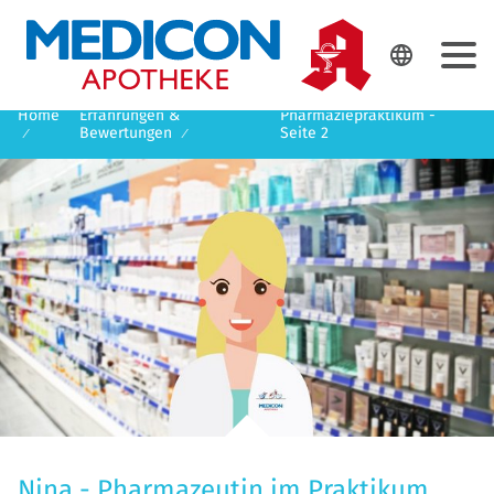
DE
EN

Home
Erfahrungen &
Pharmaziepraktikum -
Bewertungen
Seite 2
Nina - Pharmazeutin im Praktikum