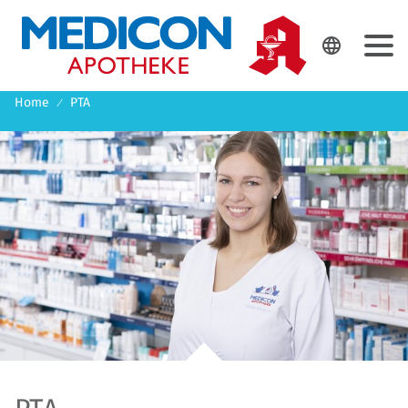
DE
EN

Home
PTA