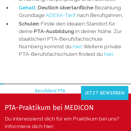
Gehalt
: Deutlich übertarifliche
Bezahlung.
Grundlage
ADEXA-Tarif
nach Berufsjahren.
Schulen
:
Finde den idealen Standort für
deine
PTA-Ausbildung
in deiner Nähe. Zur
staatlichen PTA-Berufsfachschule
Nürnberg kommst du
hier
. Weitere private
PTA-Berufsfachschulen findest du
hier.
Berufsfeld PTA
JETZT BEWERBEN
PTA-Praktikum bei MEDICON
Du interessierst dich für ein Praktikum bei uns?
Informiere dich hier: