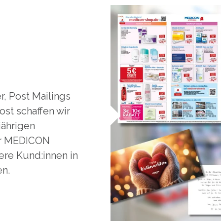
r, Post Mailings
st schaffen wir
jährigen
der MEDICON
ere Kund:innen in
n.