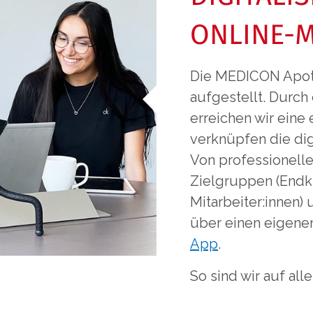
ONLINE-
Die MEDICON Apoth
aufgestellt. Durc
erreichen wir eine
verknüpfen die dig
Von professionell
Zielgruppen (Endk
Mitarbeiter:innen)
über einen eigen
App
.
So sind wir auf all