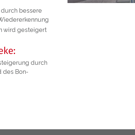
, durch bessere
 Wiedererkennung
n wird gesteigert
eke:
teigerung durch
d des Bon-