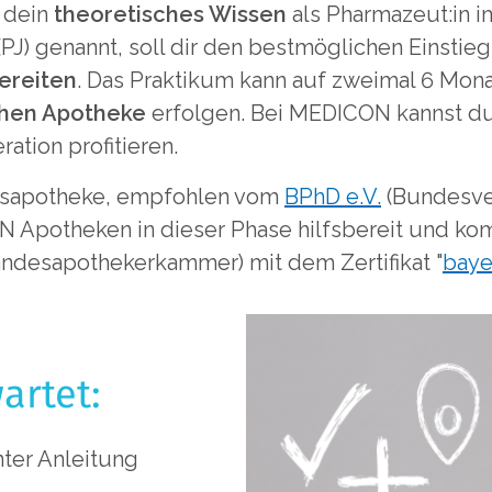
 dein
theoretisches Wissen
als Pharmazeut:in i
J) genannt, soll dir den bestmöglichen Einstieg i
ereiten
. Das Praktikum kann auf zweimal 6 Monat
chen Apotheke
erfolgen. Bei MEDICON kannst du
tion profitieren.
ngsapotheke, empfohlen vom
BPhD e.V.
(Bundesve
N Apotheken in dieser Phase hilfsbereit und ko
ndesapothekerkammer) mit dem Zertifikat "
baye
artet:
ter Anleitung