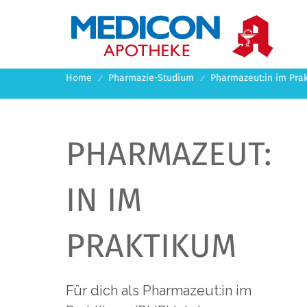
DE
EN

Home
Pharmazie-Studium
Pharmazeut:in im Pra
PHARMAZEUT:
IN IM
PRAKTIKUM
Für dich als Pharmazeut:in im