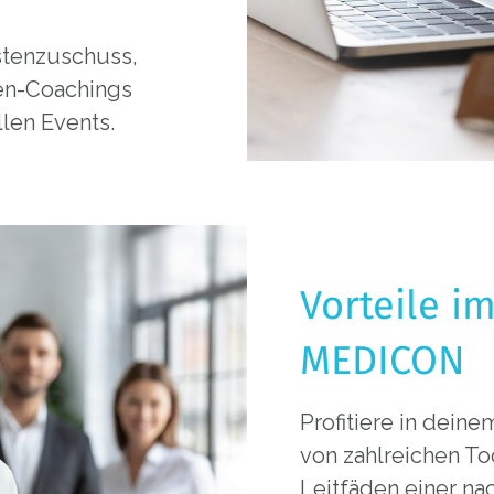
stenzuschuss,
ken-Coachings
llen Events.
Vorteile i
MEDICON
Profitiere in dein
von zahlreichen T
Leitfäden einer na