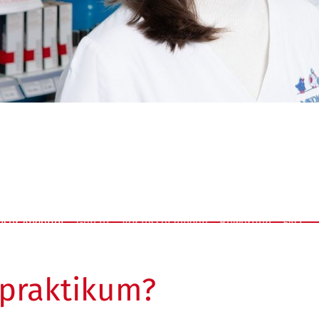
nser Angebot
Gehalt
Voraussetzungen
Bewerben
FAQ
epraktikum?