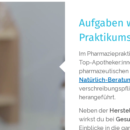
Aufgaben 
Praktikum
Im Pharmazieprakt
Top-Apotheker:inn
pharmazeutischen 
Natürlich-Beratu
verschreibungspfli
herangeführt.
Neben der
Herste
wirkst du bei
Gesu
Einblicke in die g