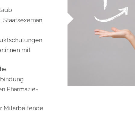
rlaub
3. Staatsexeman
duktschulungen
r:innen mit
ähe
anbindung
en Pharmazie-
ür Mitarbeitende