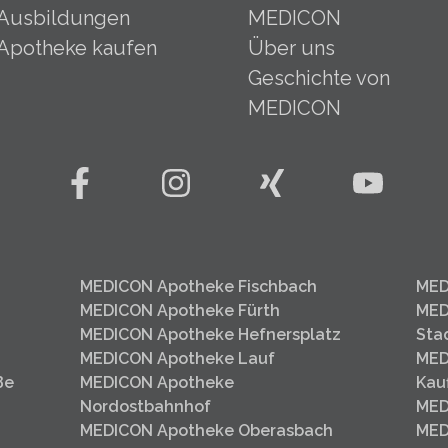
Ausbildungen
MEDICON
Apotheke kaufen
Über uns
Geschichte von
MEDICON
MEDICON Apotheke Fischbach
MED
MEDICON Apotheke Fürth
MED
MEDICON Apotheke Hefnersplatz
Sta
MEDICON Apotheke Lauf
MED
ße
MEDICON Apotheke
Kau
Nordostbahnhof
MED
MEDICON Apotheke Oberasbach
MED