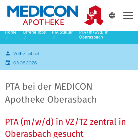
DE
EN

Home
Offene Jobs
PTA Stellen
PTA (m/w/d) in
Oberasbach
Voll-/Teilzeit
03.08.2026
PTA bei der MEDICON
Apotheke Oberasbach
PTA (m/w/d) in VZ/TZ zentral in
Oberasbach gesucht