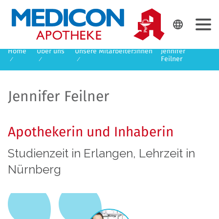
DE
EN

Home
Über uns
Unsere Mitarbeiter:innen
Jennifer
Feilner
Jennifer Feilner
Apothekerin und Inhaberin
Studienzeit in Erlangen, Lehrzeit in
Nürnberg